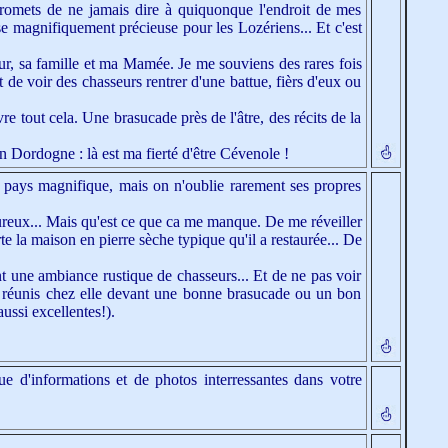
romets de ne jamais dire à quiquonque l'endroit de mes
hose magnifiquement précieuse pour les Lozériens... Et c'est
, sa famille et ma Mamée. Je me souviens des rares fois
 de voir des chasseurs rentrer d'une battue, fièrs d'eux ou
 tout cela. Une brasucade près de l'âtre, des récits de la
n Dordogne : là est ma fierté d'être Cévenole !
 pays magnifique, mais on n'oublie rarement ses propres
ureux... Mais qu'est ce que ca me manque. De me réveiller
 la maison en pierre sèche typique qu'il a restaurée... De
t une ambiance rustique de chasseurs... Et de ne pas voir
us réunis chez elle devant une bonne brasucade ou un bon
ussi excellentes!).
que d'informations et de photos interressantes dans votre