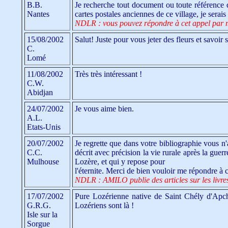
B.B.
Je recherche tout document ou toute référence 
Nantes
cartes postales anciennes de ce village, je sera
NDLR : vous pouvez répondre à cet appel par 
15/08/2002
Salut! Juste pour vous jeter des fleurs et savoir 
C.
Lomé
11/08/2002
Très très intéressant !
C.W.
Abidjan
24/07/2002
Je vous aime bien.
A.L.
Etats-Unis
20/07/2002
Je regrette que dans votre bibliographie vous n
C.C.
décrit avec précision la vie rurale après la gue
Mulhouse
Lozère, et qui y repose pour
l'éternite. Merci de bien vouloir me répondre à c
NDLR : AMILO publie des articles sur les livres 
17/07/2002
Pure Lozérienne native de Saint Chély d'Apch
G.R.G.
Lozériens sont là !
Isle sur la
Sorgue