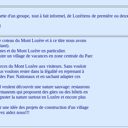
partie d'un groupe, tout à fait informel, de Lozériens de première ou d
!
 coteau du Mont Lozère et à ce titre nous avons
tant).
s et du Mont Lozère en particulier.
uire un village de vacances en zone centrale du Parc
urces du Mont Lozère aux visiteurs. Sans vouloir
 voulons rester dans la légalité en reprenant à
n des Parc Nationaux et en sachant adapter ces
al veulent découvrir une nature sauvage: restaurons
ermanents qui proposent des gites ou des hôtels en
gnoter la nature surtout en Lozère et encore plus
ir une idée des projets de construction d'un village
ez aidez nous!!!