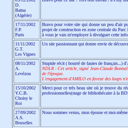
D.
Batna
(Algérie)
17/11/2002
Bravo pour votre site qui donne un peu d'air pur 
F.P.
projet de construction en zone centrale du Parc
Paris
à vous je vais m'employer à divulguer cette inf
11/11/2002
Un site passionnant qui donne envie de découvri
G.T.
Les Vignes
08/11/2002
Stupide récit ( bourré de fautes de français...) d
A.
NDLR : Cet article, signé Jean-Claude Bonnal n'
Levézou
de l'époque.
L'engagement d'AMILO en faveur des loups n'est 
15/10/2002
Merci pour ce très beau site où je trouve du réc
Y.C.B.
professionnelles(stage de bibliothécaire à la BD
Choisy le
Roi
27/09/2002
Nous sommes venus, mon épouse et moi-même da
A.S.
Bruxelles