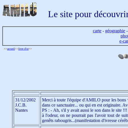
Le site pour découvri
carte
-
géographie
pho
e-ca
>>
accueil
>>
livre d'or
>>
31/12/2002
Merci à toute l'équipe d'AMILO pour les bons v
J.C.B.
dans ce sanctuaire... ou qui en est originaire. A
Nantes
PS : - Ah, s'il y avait aussi le son dans le site 
à l'odeur, on ne pourrait pas l'avoir tout de su
genêts rabougris...(manifestation d'ivresse céréb