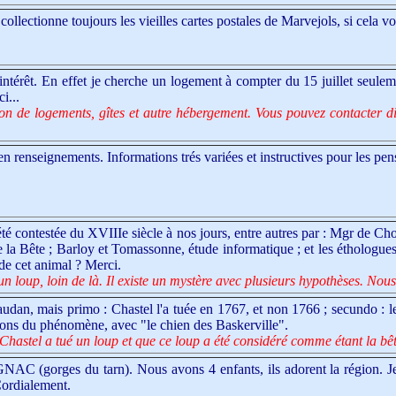
collectionne toujours les vieilles cartes postales de Marvejols, si cela 
d intérêt. En effet je cherche un logement à compter du 15 juillet seulem
i...
n de logements, gîtes et autre hébergement. Vous pouvez contacter d
 en renseignements. Informations trés variées et instructives pour les pe
été contestée du XVIIIe siècle à nos jours, entre autres par : Mgr de 
e la Bête ; Barloy et Tomassonne, étude informatique ; et les éthologue
de cet animal ? Merci.
loup, loin de là. Il existe un mystère avec plusieurs hypothèses. Nous
audan, mais primo : Chastel l'a tuée en 1767, et non 1766 ; secundo : le 
ions du phénomène, avec "le chien des Baskerville".
 Chastel a tué un loup et que ce loup a été considéré comme étant la bêt
 (gorges du tarn). Nous avons 4 enfants, ils adorent la région. Je s
Cordialement.