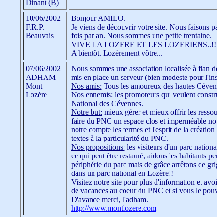
Dinant (B)
10/06/2002
Bonjour AMILO.
F.R.P.
Je viens de découvrir votre site. Nous faisons 
Beauvais
fois par an. Nous sommes une petite trentaine.
VIVE LA LOZERE ET LES LOZERIENS..!!
A bientôt. Lozèrement vôtre...
07/06/2002
Nous sommes une association localisée à flan de
ADHAM
mis en place un serveur (bien modeste pour l'ins
Mont
Nos amis:
Tous les amoureux des hautes Cévenne
Lozère
Nos ennemis:
les promoteurs qui veulent constr
National des Cévennes.
Notre but:
mieux gérer et mieux offrir les resso
faire du PNC un espace clos et imperméable nous
notre compte les termes et l'esprit de la créatio
textes à la particularité du PNC.
Nos propositions:
les visiteurs d'un parc nation
ce qui peut être restauré, aidons les habitants p
périphérie du parc mais de grâce arrêtons de gri
dans un parc national en Lozère!!
Visitez notre site pour plus d'information et avo
de vacances au coeur du PNC et si vous le pouv
D'avance merci, l'adham.
http://www.montlozere.com