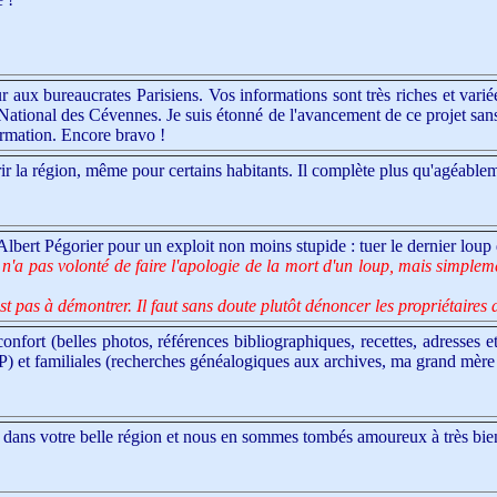
aux bureaucrates Parisiens. Vos informations sont très riches et variées.
 National des Cévennes. Je suis étonné de l'avancement de ce projet san
ormation. Encore bravo !
r la région, même pour certains habitants. Il complète plus qu'agéablem
'Albert Pégorier pour un exploit non moins stupide : tuer le dernier loup d
a pas volonté de faire l'apologie de la mort d'un loup, mais simplement
pas à démontrer. Il faut sans doute plutôt dénoncer les propriétaires de
onfort (belles photos, références bibliographiques, recettes, adresses e
P) et familiales (recherches généalogiques aux archives, ma grand mère m
ns votre belle région et nous en sommes tombés amoureux à très bien