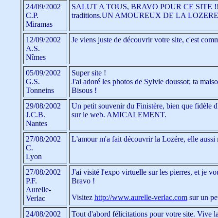
24/09/2002
SALUT A TOUS, BRAVO POUR CE SITE !! quoi d
C.P.
traditions.UN AMOUREUX DE LA LOZERE
Miramas
12/09/2002
Je viens juste de découvrir votre site, c'est com
A.S.
Nîmes
05/09/2002
Super site !
G.S.
J'ai adoré les photos de Sylvie doussot; ta mais
Tonneins
Bisous !
29/08/2002
Un petit souvenir du Finistère, bien que fidèle 
J.C.B.
sur le web. AMICALEMENT.
Nantes
27/08/2002
L'amour m'a fait découvrir la Lozére, elle aussi
C.
Lyon
27/08/2002
J'ai visité l'expo virtuelle sur les pierres, et je
P.F.
Bravo !
Aurelle-
Visitez
http://www.aurelle-verlac.com
sur un pe
Verlac
24/08/2002
Tout d'abord félicitations pour votre site. Viv