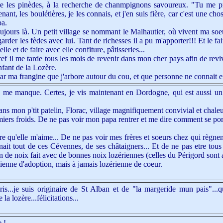
e les pinèdes, à la recherche de chanmpignons savoureux. "Tu me p
enant, les boulétières, je les connais, et j'en suis fière, car c'est une c
pa.
urs là. Un petit village se nommant le Malhautier, où vivent ma soeur
er les fèdes avec lui. Tant de richesses il a pu m'apporter!!! Et le fait
le et de faire avec elle confiture, pâtisseries...
il me tarde tous les mois de revenir dans mon cher pays afin de revivre
enfant de la Lozère.
par ma frangine que j'arbore autour du cou, et que personne ne connait e
le me manque. Certes, je vis maintenant en Dordogne, qui est aussi un
ns mon p'tit patelin, Florac, village magnifiquement convivial et chale
ers froids. De ne pas voir mon papa rentrer et me dire comment se porte
e qu'elle m'aime... De ne pas voir mes frères et soeurs chez qui règnen
ait tout de ces Cévennes, de ses châtaigners... Et de ne pas etre to
in de noix fait avec de bonnes noix lozériennes (celles du Périgord sont a
enne d'adoption, mais à jamais lozérienne de coeur.
voris...je suis originaire de St Alban et de "la margeride mun pais"...
la lozère...félicitations...
 !