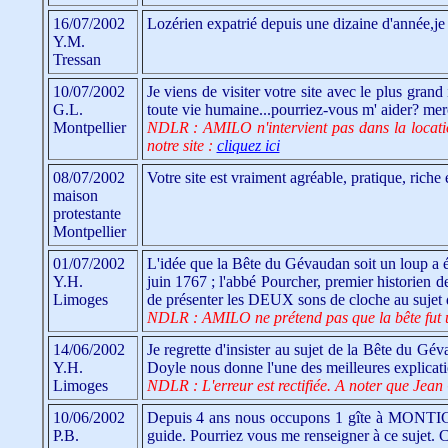
16/07/2002
Lozérien expatrié depuis une dizaine d'année,je 
Y.M.
Tressan
10/07/2002
Je viens de visiter votre site avec le plus gran
G.L.
toute vie humaine...pourriez-vous m' aider? merc
Montpellier
NDLR : AMILO n'intervient pas dans la locatio
notre site :
cliquez ici
08/07/2002
Votre site est vraiment agréable, pratique, riche
maison
protestante
Montpellier
01/07/2002
L'idée que la Bête du Gévaudan soit un loup a 
Y.H.
juin 1767 ; l'abbé Pourcher, premier historien d
Limoges
de présenter les DEUX sons de cloche au sujet 
NDLR : AMILO ne prétend pas que la bête fut un 
14/06/2002
Je regrette d'insister au sujet de la Bête du Gév
Y.H.
Doyle nous donne l'une des meilleures explicat
Limoges
NDLR : L'erreur est rectifiée. A noter que Jean
10/06/2002
Depuis 4 ans nous occupons 1 gîte à MONTIGNAC
P.B.
guide. Pourriez vous me renseigner à ce sujet. 