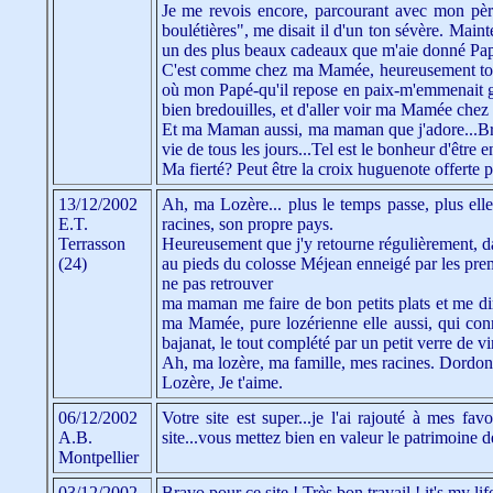
Je me revois encore, parcourant avec mon pèr
boulétières", me disait il d'un ton sévère. Maint
un des plus beaux cadeaux que m'aie donné Pa
C'est comme chez ma Mamée, heureusement toujo
où mon Papé-qu'il repose en paix-m'emmenait gard
bien bredouilles, et d'aller voir ma Mamée chez el
Et ma Maman aussi, ma maman que j'adore...Bref 
vie de tous les jours...Tel est le bonheur d'être 
Ma fierté? Peut être la croix huguenote offerte 
13/12/2002
Ah, ma Lozère... plus le temps passe, plus el
E.T.
racines, son propre pays.
Terrasson
Heureusement que j'y retourne régulièrement, da
(24)
au pieds du colosse Méjean enneigé par les premi
ne pas retrouver
ma maman me faire de bon petits plats et me dir
ma Mamée, pure lozérienne elle aussi, qui conn
bajanat, le tout complété par un petit verre de v
Ah, ma lozère, ma famille, mes racines. Dordoni
Lozère, Je t'aime.
06/12/2002
Votre site est super...je l'ai rajouté à mes fa
A.B.
site...vous mettez bien en valeur le patrimoine de 
Montpellier
03/12/2002
Bravo pour ce site ! Très bon travail ! it's my life