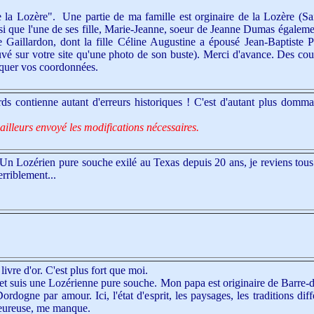
e la Lozère". Une partie de ma famille est orginaire de la Lozère (
nsi que l'une de ses fille, Marie-Jeanne, soeur de Jeanne Dumas égalemen
e Gaillardon, dont la fille Céline Augustine a épousé Jean-Baptiste
uvé sur votre site qu'une photo de son buste). Merci d'avance. Des cou
quer vos coordonnées.
 contienne autant d'erreurs historiques ! C'est d'autant plus dommage
illeurs envoyé les modifications nécessaires.
 Un Lozérien pure souche exilé au Texas depuis 20 ans, je reviens tous 
rriblement...
ivre d'or. C'est plus fort que moi.
ns et suis une Lozérienne pure souche. Mon papa est originaire de Barr
ordogne par amour. Ici, l'état d'esprit, les paysages, les traditions di
aleureuse, me manque.