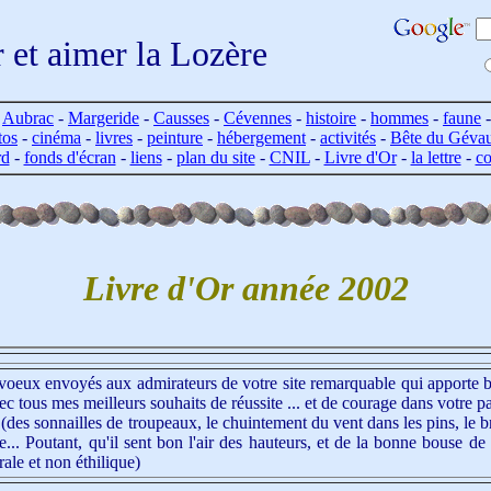
r et aimer la Lozère
-
Aubrac
-
Margeride
-
Causses
-
Cévennes
-
histoire
-
hommes
-
faune
tos
-
cinéma
-
livres
-
peinture
-
hébergement
-
activités
-
Bête du Géva
rd
-
fonds d'écran
-
liens
-
plan du site
-
CNIL
-
Livre d'Or
-
la lettre
-
co
Livre d'Or année 2002
oeux envoyés aux admirateurs de votre site remarquable qui apporte be
vec tous mes meilleurs souhaits de réussite ... et de courage dans votre 
!!! (des sonnailles de troupeaux, le chuintement du vent dans les pins, le 
ite... Poutant, qu'il sent bon l'air des hauteurs, et de la bonne bouse 
rale et non éthilique)