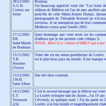
28/12/2002
Bonjour,
A.G.B.
J'ai beaucoup apprécié votre site "Les Amis d
Croissy sur
château de Billières est l'un de mes ancêtres ai
Seine
petit-fils de cette Marie-Jeanne Dumas, épous
photographie de Théophile Roussel (je n'ai tro
environs. Je ne manquerai pas de leur communi
Meilleurs voeux pour l'année 2003.
27/12/2002
Quel dommage que votre texte sur les camisards
P.R.
d'ailleurs que je me permets cette critique !).
Saint Martin
NDLR : Merci à ce visiteur d'AMILO qui a par a
de Boubaux
15/12/2002
Votre site est ma ration quotidienne de Lozère.
Y.B.
est le plus beau pays du monde. Il me manque te
Houston
(Texas)
15/12/2002
Site très bien construit.
J.M.B.
Saint Alban
14/12/2002
C'est le second message que je délivre sur votre l
E.T.
La Lozère m'inspire tant de choses...J'ai 19 a
Terrasson
Cévenols, en quelque sorte ! J'ai du partir en D
(24)
Lozère, à la fois hostile et magnifiquement ch