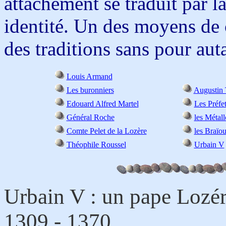
attachement se traduit par l
identité. Un des moyens de c
des traditions sans pour auta
Louis Armand
Les buronniers
Augustin
Edouard Alfred Martel
Les Préfe
Général Roche
les Métal
Comte Pelet de la Lozère
les Braïou
Théophile Roussel
Urbain V
Urbain V : un pape Lozér
1309 - 1370