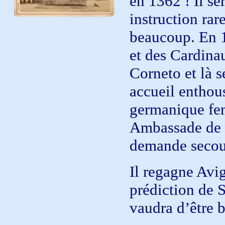
en 1362 ! Il se
instruction rar
beaucoup. En 1
et des Cardina
Corneto et là 
accueil enthous
germanique fem
Ambassade de l
demande secour
Il regagne Avig
prédiction de S
vaudra d’être b