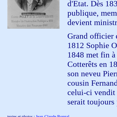
d'Etat. Dès 183
publique, memb
devient minist
Grand officier
1812 Sophie 
1848 met fin à s
Cotterêts en 18
son neveu Pier
cousin Fernan
celui-ci vendi
serait toujours 
textes et photos :
Jean-Claude Bonnal