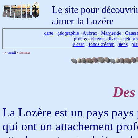
Le site pour découvrir
aimer la Lozère
carte
-
géographie
-
Aubrac
-
Margeride
-
Causs
photos
-
cinéma
-
livres
-
peintur
e-card
-
fonds d'écran
-
liens
-
pla
>>
accueil
>>hommes
Des
La Lozère est un pays pays
qui ont un attachement profo