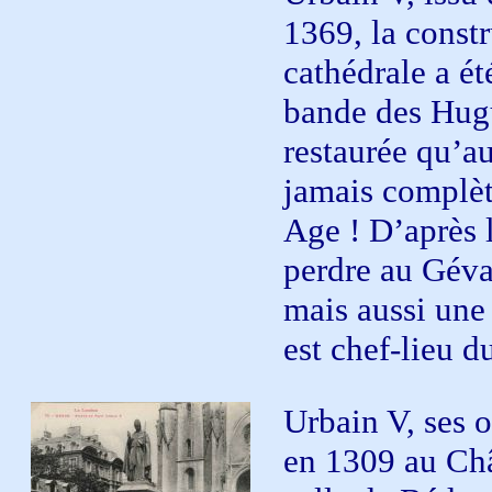
1369, la const
cathédrale a é
bande des Hugu
restaurée qu’a
jamais complèt
Age ! D’après l
perdre au Gév
mais aussi une
est chef-lieu d
Urbain V, ses 
en 1309 au Châ