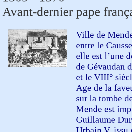
Avant-dernier pape franç
Ville de Mende 
entre le Causs
elle est l’une 
de Gévaudan de
et le VIII° siè
Age de la faveu
sur la tombe de
Mende est imp
Guillaume Duran
Urbain V, issu