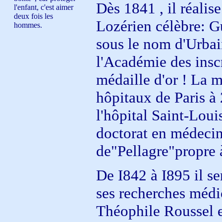
Dès 1841 , il réalis
l'enfant, c'est aimer
deux fois les
Lozérien célèbre: 
hommes.
sous le nom d'Urbain
l'Académie des inscr
médaille d'or ! La m
hôpitaux de Paris à 2
l'hôpital Saint-Loui
doctorat en médecin
de"Pellagre"propre à
De I842 à I895 il se
ses recherches médi
Théophile Roussel e