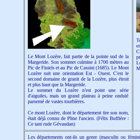
T
e
C
Le Mont Lozère, fait partie de la pointe sud de la
p
Margeride. Son sommet culmine à 1700 mètres au
L
Pic de Finiels et au Pic de Cassini (1685). Le Mont
M
Lozère suit une orientation Est - Ouest. C'est le
second domaine de granit de la Lozère, plus étroit
et plus haut que la Margeride.
Le sommet du Lozère n'est point une série
d'aiguiles, mais un grand plateau à peine ondulé
parsemé de vastes tourbières.
Ce mont Lozère, dont le département tire son nom,
était déjà connu de Pline l'ancien. (Félix Buffière :
Ce tant rude Gévaudan)
Les départements ont-ils un genre (masculin ou fémini