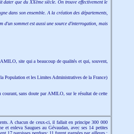
oit dater que du XXème siècle. On trouve effectivement le
ntagne dans son ensemble. A la création des départements,
 d'un sommet est aussi une source d'interrogation, mais
d'AMILO, site qui a beaucoup de qualités et qui, souvent,
 la Population et les Limites Administratives de la France)
au courant, sans doute par AMILO, sur le résultat de cette
nts. A chacun de ceux-ci, il fallait en principe 300 000
ergne et enleva Saugues au Gévaudan, avec ses 14 petites
ient 17 paroisses perdues; 11 furent gagnées par ailleurs :