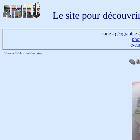
Le site pour découvri
carte
-
géographie
pho
e-ca
>>
accueil
>>
histoire
>>origine