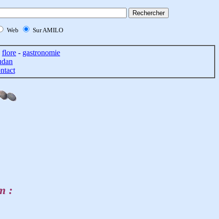
Web
Sur AMILO
-
flore
-
gastronomie
udan
ntact
m :