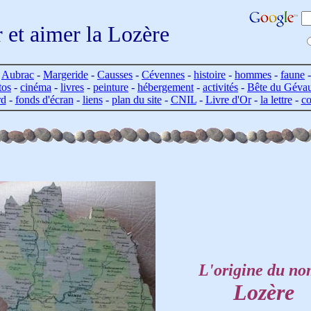
r et aimer la Lozère
-
Aubrac
-
Margeride
-
Causses
-
Cévennes
-
histoire
-
hommes
-
faune
tos
-
cinéma
-
livres
-
peinture
-
hébergement
-
activités
-
Bête du Géva
rd
-
fonds d'écran
-
liens
-
plan du site
-
CNIL
-
Livre d'Or
-
la lettre
-
co
L'origine du no
Lozère