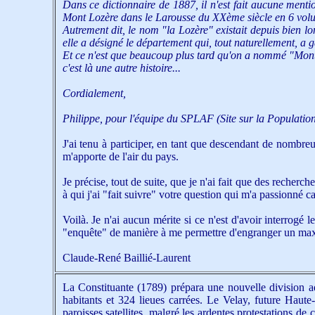
Dans ce dictionnaire de 1887, il n'est fait aucune menti
Mont Lozère dans le Larousse du XXème siècle en 6 vol
Autrement dit, le nom "la Lozère" existait depuis bien l
elle a désigné le département qui, tout naturellement, a
Et ce n'est que beaucoup plus tard qu'on a nommé "Mont
c'est là une autre histoire...
Cordialement,
Philippe, pour l'équipe du SPLAF (Site sur la Population
J'ai tenu à participer, en tant que descendant de nombre
m'apporte de l'air du pays.
Je précise, tout de suite, que je n'ai fait que des recher
à qui j'ai "fait suivre" votre question qui m'a passionné ca
Voilà. Je n'ai aucun mérite si ce n'est d'avoir interrogé
"enquête" de manière à me permettre d'engranger un ma
Claude-René Baillié-Laurent
La Constituante (1789) prépara une nouvelle division ad
habitants et 324 lieues carrées. Le Velay, future Haute
paroisses satellites, malgré les ardentes protestations de