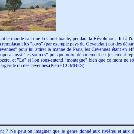
out le monde sait que la Constituante, pendant la Révolution, fut à l'or
n remplacant les "pays" (par exemple pays du Gévaudan) par des dépar
evennes" pour lui attirer la manne de Paris, les Cevennes étant en e
roposa aussi "les sources" puisque notre département est justement rép
ozère, et "La" si l'on sous-entend "montagne" bien que ce mont ne soi
argeride ou des cévennes.(Pierre COMBES)
n) ? Ne peut-on imaginer que le genre donné aux rivières et aux dépa