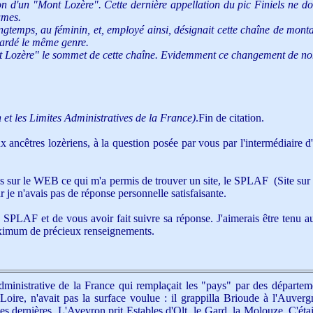
on d'un "Mont Lozère". Cette dernière appellation du pic Finiels ne d
umes.
ongtemps, au féminin, et, employé ainsi, désignait cette chaîne de mo
 gardé le même genre.
 Lozère" le sommet de cette chaîne. Evidemment ce changement de nom
 et les Limites Administratives de la France)
.Fin de citation.
ux ancêtres lozèriens, à la question posée par vous par l'intermédiaire 
ches sur le WEB ce qui m'a permis de trouver un site, le SPLAF (Site sur
r je n'avais pas de réponse personnelle satisfaisante.
 le SPLAF et de vous avoir fait suivre sa réponse. J'aimerais être tenu 
ximum de précieux renseignements.
ministrative de la France qui remplaçait les "pays" par des départeme
-Loire, n'avait pas la surface voulue : il grappilla Brioude à l'Auv
 ces dernières. L'Aveyron prit Estables d'Olt, le Gard, la Molouze. C'éta