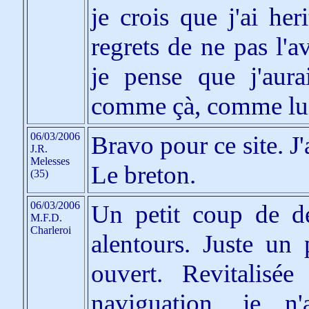
je crois que j'ai he
regrets de ne pas l'
je pense que j'aur
comme çà, comme lu
06/03/2006
Bravo pour ce site. J'
J.R.
Melesses
Le breton.
(35)
06/03/2006
Un petit coup de dé
M.F.D.
Charleroi
alentours. Juste un 
ouvert. Revitalisé
naviguation, je n'