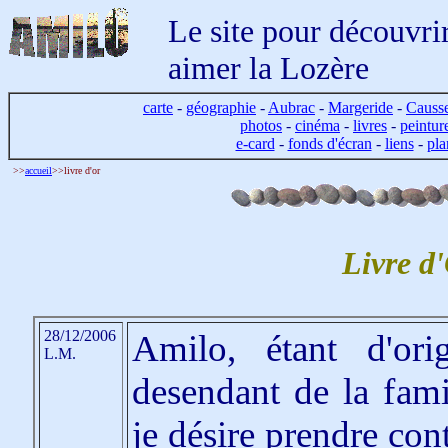
Le site pour découvrir
aimer la Lozère
carte
-
géographie
-
Aubrac
-
Margeride
-
Causs
photos
-
cinéma
-
livres
-
peintur
e-card
-
fonds d'écran
-
liens
-
pla
>>
accueil
>>livre d'or
Livre d
28/12/2006
Amilo, étant d'ori
L.M.
desendant de la fami
je désire prendre con