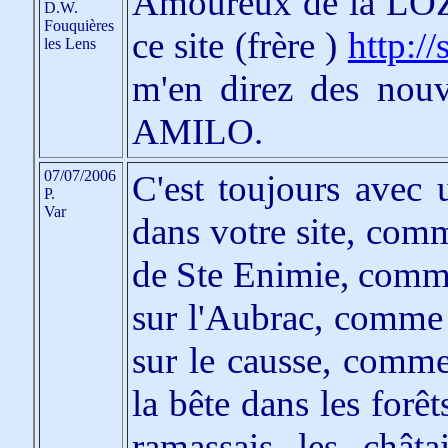
Amoureux de la LOZ
D.W.
Fouquières
ce site (frère )
http:/
les Lens
m'en direz des nouv
AMILO.
07/07/2006
C'est toujours avec 
P.
Var
dans votre site, comm
de Ste Enimie, comme
sur l'Aubrac, comme 
sur le causse, comme 
la bête dans les forê
ramassais les chât