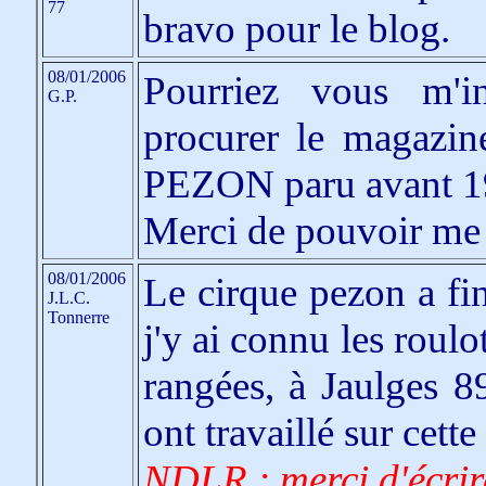
77
bravo pour le blog.
08/01/2006
Pourriez vous m'i
G.P.
procurer le magazine
PEZON paru avant 195
Merci de pouvoir me 
08/01/2006
Le cirque pezon a fin
J.L.C.
Tonnerre
j'y ai connu les roulo
rangées, à Jaulges 8
ont travaillé sur cette
NDLR : merci d'écri