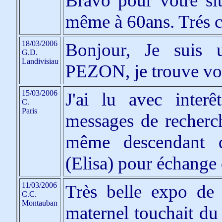
Bravo pour votre sit
même à 60ans. Trés 
18/03/2006
Bonjour, Je suis 
G.D.
Landivisiau
PEZON, je trouve vot
15/03/2006
J'ai lu avec interê
C.
Paris
messages de recherch
même descendant 
(Elisa) pour échange d
11/03/2006
Très belle expo de
C.C.
Montauban
maternel touchait du 