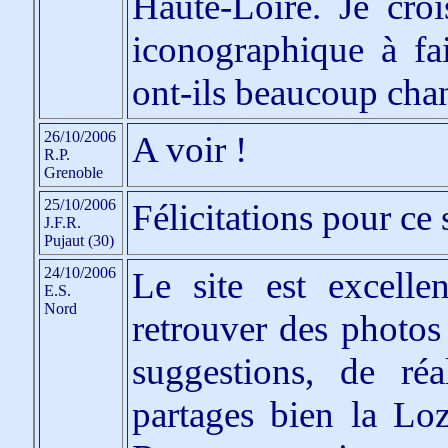
Haute-Loire. Je croi
iconographique à fai
ont-ils beaucoup cha
26/10/2006
A voir !
R.P.
Grenoble
25/10/2006
Félicitations pour ce s
J.F.R.
Pujaut (30)
24/10/2006
Le site est excellen
E.S.
Nord
retrouver des photos
suggestions, de ré
partages bien la Lo