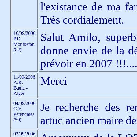
l'existance de ma fa
Très cordialement.
16/09/2006
Salut Amilo, super
P.D.
Montbeton
donne envie de la d
(82)
prévoir en 2007 !!!....
11/09/2006
Merci
A.R.
Batna -
Alger
04/09/2006
Je recherche des re
C.V.
Perenchies
artuc ancien maire d
(59)
02/09/2006