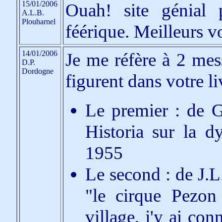
15/01/2006
Ouah! site génial 
A.L.B.
Plouharnel
féérique. Meilleurs v
14/01/2006
Je me réfère à 2 mes
D.P.
Dordogne
figurent dans votre li
Le premier : de G
Historia sur la d
1955
Le second : de J.
"le cirque Pezon
village, j'y ai con