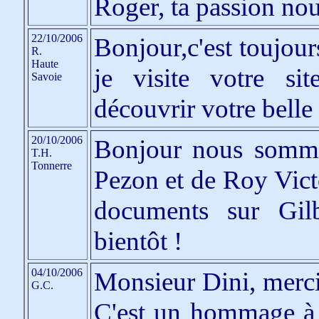
Roger, ta passion no
22/10/2006
Bonjour,c'est toujou
R.
Haute
je visite votre si
Savoie
découvrir votre belle
20/10/2006
Bonjour nous somme
T.H.
Tonnerre
Pezon et de Roy Vict
documents sur Gil
bientôt !
04/10/2006
Monsieur Dini, merci
G.C.
C'est un hommage à l