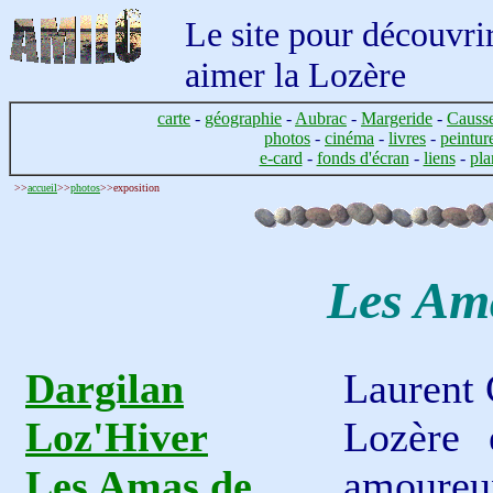
Le site pour découvrir
aimer la Lozère
carte
-
géographie
-
Aubrac
-
Margeride
-
Causs
photos
-
cinéma
-
livres
-
peintur
e-card
-
fonds d'écran
-
liens
-
pla
>>
accueil
>>
photos
>>exposition
Les Am
Dargilan
Laurent 
Loz'Hiver
Lozère 
Les Amas de
amoureu