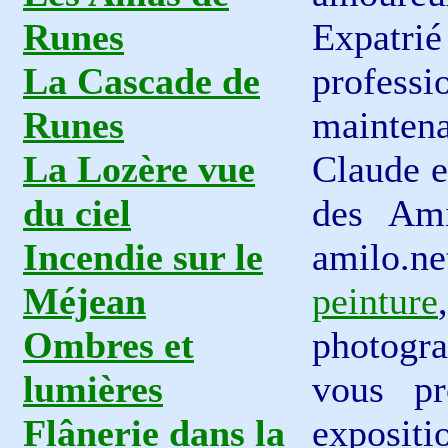
Runes
Expat
La Cascade de
professi
Runes
mainten
La Lozère vue
Claude e
du ciel
des Ami
Incendie sur le
amilo.ne
Méjean
peinture
Ombres et
photogra
lumières
vous pr
Flânerie dans la
expositi