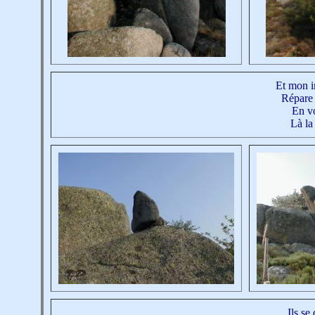
Et mon i
Répare 
En vo
Là la
Ils se