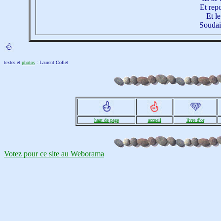
Et rep
Et le
Soudai
textes et
photos
: Laurent Collet
haut de page
accueil
livre d'or
Votez pour ce site au Weborama