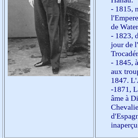
- 1815, 
l'Empere
de Water
- 1823, 
jour de l
Trocadér
- 1845, 
aux trou
1847. L'
-1871, L
âme à Di
Chevalie
d'Espagn
inaperçu 