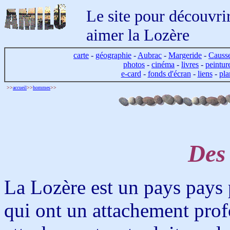
Le site pour découvrir
aimer la Lozère
carte
-
géographie
-
Aubrac
-
Margeride
-
Causs
photos
-
cinéma
-
livres
-
peintur
e-card
-
fonds d'écran
-
liens
-
pla
>>
accueil
>>
hommes
>>
Des
La Lozère est un pays pays
qui ont un attachement profo