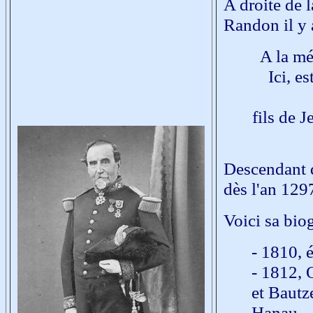
A droite de 
Randon il y a
A la m
Ici, e
fils de 
Descendant 
dès l'an 129
Voici sa bio
- 1810, 
- 1812, 
et Bautz
Hanau.