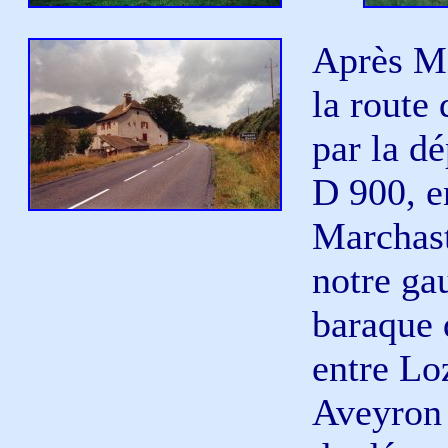
Après Ma
la route
par la d
D 900, e
Marchast
notre ga
baraque 
entre Lo
Aveyron 