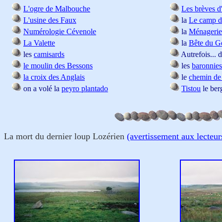
L'ogre de Malbouche
Les brèves d
L'usine des Faux
la
Le camp d
Numérologie Cévenole
la
Ménagerie
La Valette
la
Bête du G
les
camisards
Autrefois... d
le moulin des Bessons
les
baronnies
la croix des Anglais
le
chemin de
on a volé la
peyro plantado
Tistou
le berg
La mort du dernier loup Lozérien
(avertissement aux lecteur