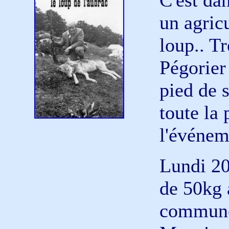
C'est dan
un agricu
loup.. Tr
Pégorier
pied de 
toute la 
l'événem
Lundi 20
de 50kg 
commune 