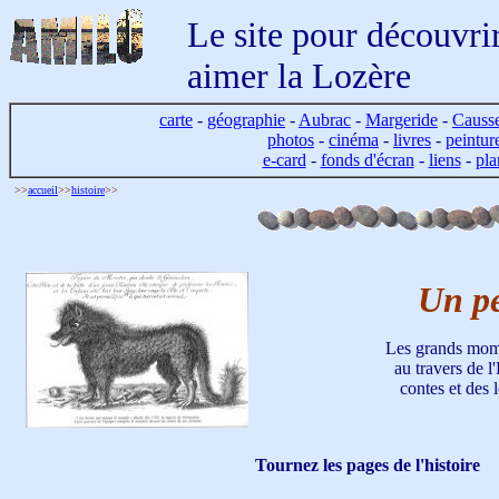
Le site pour découvrir
aimer la Lozère
carte
-
géographie
-
Aubrac
-
Margeride
-
Causs
photos
-
cinéma
-
livres
-
peintur
e-card
-
fonds d'écran
-
liens
-
pla
>>
accueil
>>
histoire
>>
Un pe
Les grands momen
au travers de l
contes et des
Tournez les pages de l'histoire