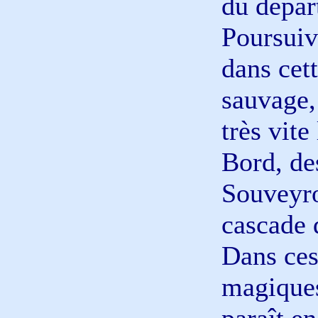
du dépar
Poursuiv
dans cet
sauvage,
très vite
Bord, de
Souveyro
cascade 
Dans ces
magiques